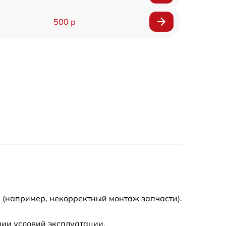
500 р
1200 р
500 р
700 р
500 р
900 р
1500 р
 (например, некорректный монтаж запчасти).
ии условий эксплуатации.