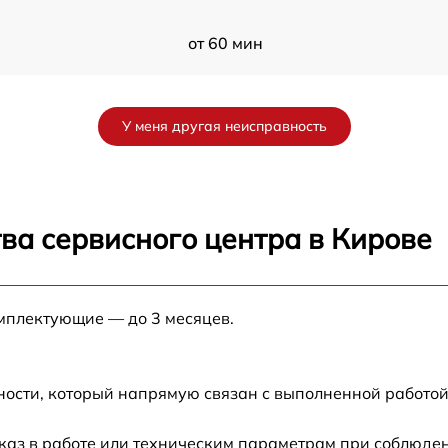
от 60 мин
от 60 мин
У меня другая неисправность
от 60 мин
5
от 60 мин
ва сервисного центра в Кирове
от 60 мин
омплектующие — до 3 месяцев.
от 60 мин
от 60 мин
ности, который напрямую связан с выполненной работой
каз в работе или техническим параметрам при соблюден