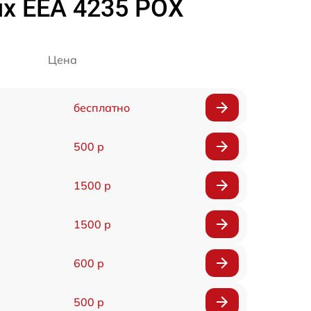
ux EEA 4235 POX
Цена
бесплатно
500 р
1500 р
1500 р
600 р
500 р