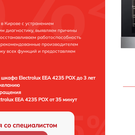
 в Кирове с устранением
м диагностику, выявляем причины
восстанавливаем работоспособность
и рекомендованные производителем
рку всех функций и предоставляем
 шкафа Electrolux EEA 4235 POX до 3 лет
 желанию
бращения
trolux EEA 4235 POX от 35 минут
я со специалистом