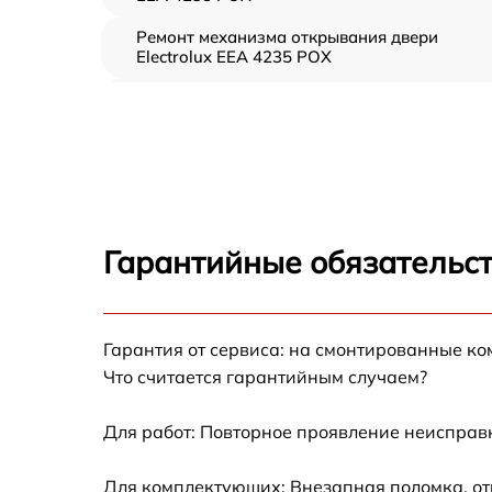
Ремонт механизма открывания двери
Electrolux EEA 4235 POX
Замена ТЭН Electrolux EEA 4235 POX
Замена таймера Electrolux EEA 4235 POX
Замена предохранителя Electrolux EEA 423
POX
Гарантийные обязательст
Замена шнура питания Electrolux EEA 4235
POX
Замена термодатчика Electrolux EEA 4235
Гарантия от сервиса: на смонтированные к
POX
Что считается гарантийным случаем?
Замена панели управления Electrolux EEA
4235 POX
Для работ: Повторное проявление неисправ
Для комплектующих: Внезапная поломка, от