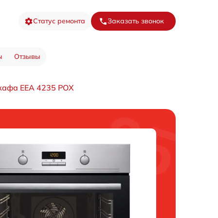
Статус ремонта
Заказать звонок
ы
Отзывы
кафа EEA 4235 POX