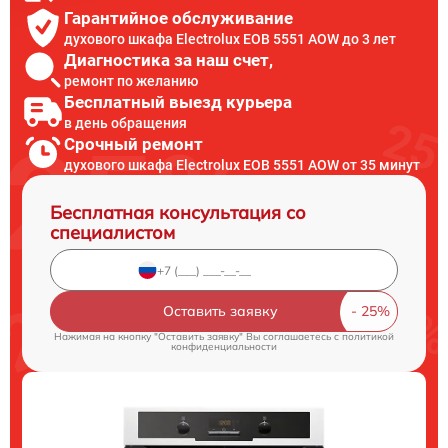
Гарантийное обслуживание
духового шкафа Electrolux EOB 5551 AOW до 3 лет
Диагностика за наш счет,
ремонт по желанию
Бесплатный выезд курьера
в день обращения
Срочный ремонт
духового шкафа Electrolux EOB 5551 AOW от 35 минут
Бесплатная консультация со
специалистом
Оставить заявку
Нажимая на кнопку "Оставить заявку" Вы соглашаетесь c
политикой
конфиденциальности