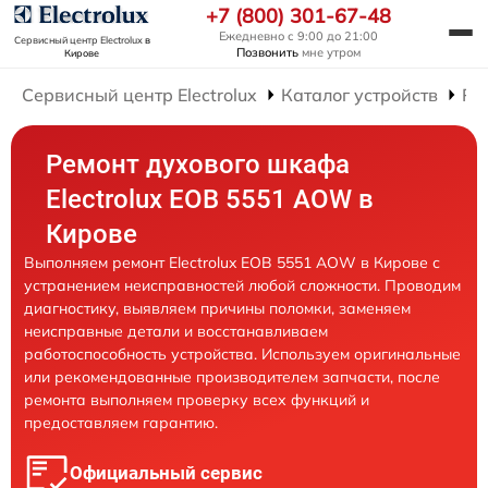
+7 (800) 301-67-48
Ежедневно с 9:00 до 21:00
Сервисный центр Electrolux
в
Позвонить
мне утром
Кирове
Сервисный центр Electrolux
Каталог устройств
Ре
Ремонт духового шкафа
Electrolux EOB 5551 AOW в
Кирове
Выполняем ремонт Electrolux EOB 5551 AOW в Кирове с
устранением неисправностей любой сложности. Проводим
диагностику, выявляем причины поломки, заменяем
неисправные детали и восстанавливаем
работоспособность устройства. Используем оригинальные
или рекомендованные производителем запчасти, после
ремонта выполняем проверку всех функций и
предоставляем гарантию.
Официальный сервис