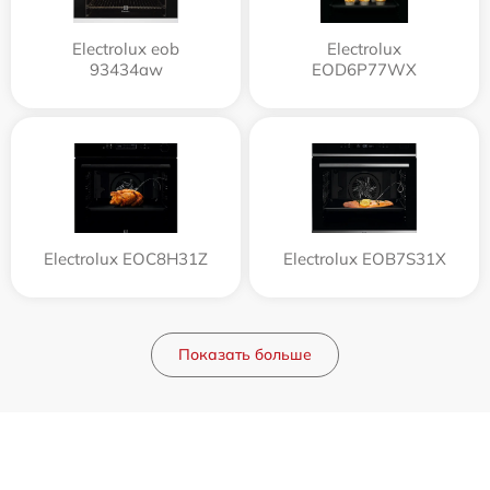
Electrolux eob
Electrolux
93434aw
EOD6P77WX
Electrolux EOC8H31Z
Electrolux EOB7S31X
Показать больше