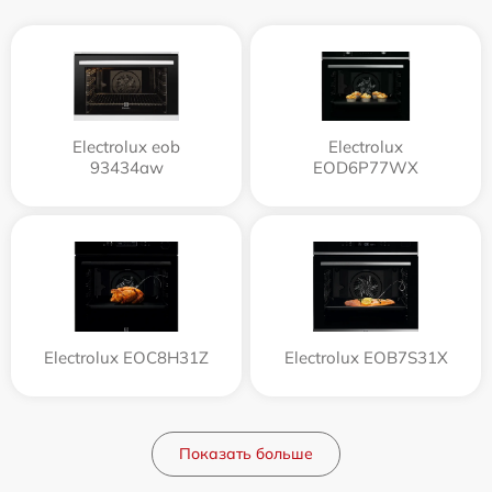
Electrolux eob
Electrolux
93434aw
EOD6P77WX
Electrolux EOC8H31Z
Electrolux EOB7S31X
Показать больше