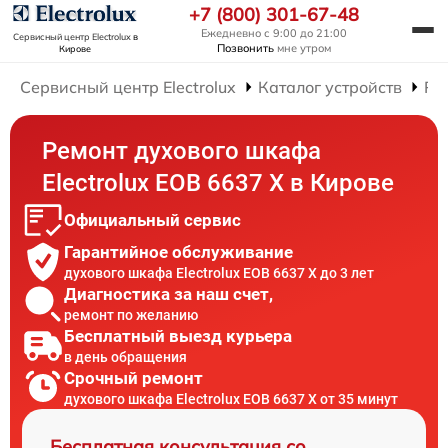
+7 (800) 301-67-48
Ежедневно с 9:00 до 21:00
Сервисный центр Electrolux
в
Позвонить
мне утром
Кирове
Сервисный центр Electrolux
Каталог устройств
Ре
Ремонт духового шкафа
Electrolux EOB 6637 X в Кирове
Официальный сервис
Гарантийное обслуживание
духового шкафа Electrolux EOB 6637 X до 3 лет
Диагностика за наш счет,
ремонт по желанию
Бесплатный выезд курьера
в день обращения
Срочный ремонт
духового шкафа Electrolux EOB 6637 X от 35 минут
Бесплатная консультация со