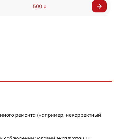
500 р
1200 р
500 р
700 р
500 р
900 р
1500 р
енного ремонта (например, некорректный
и соблюдении условий эксплуатации.