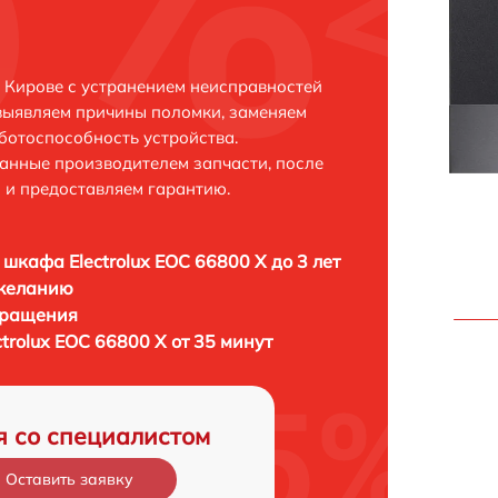
в Кирове с устранением неисправностей
выявляем причины поломки, заменяем
ботоспособность устройства.
анные производителем запчасти, после
 и предоставляем гарантию.
 шкафа Electrolux EOC 66800 X до 3 лет
 желанию
бращения
trolux EOC 66800 X от 35 минут
я со специалистом
Оставить заявку