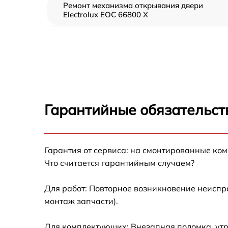
Ремонт механизма открывания двери
Electrolux EOC 66800 X
Замена ТЭН Electrolux EOC 66800 X
Замена таймера Electrolux EOC 66800 X
Замена предохранителя Electrolux EOC
66800 X
Гарантийные обязательст
Замена шнура питания Electrolux EOC 6680
X
Гарантия от сервиса: на смонтированные ко
Замена термодатчика Electrolux EOC 66800
Что считается гарантийным случаем?
Замена панели управления Electrolux EOC
66800 X
Для работ: Повторное возникновение неиспр
монтаж запчасти).
Для комплектующих: Внезапная поломка, утр