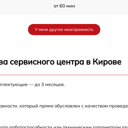
от 60 мин
от 60 мин
У меня другая неисправность
от 60 мин
от 60 мин
ва сервисного центра в Кирове
0
от 60 мин
мплектующие — до 3 месяцев.
 X
от 60 мин
от 60 мин
авности, который прямо обусловлен с качеством провед
ата работоспособности или техническим параметрам пр