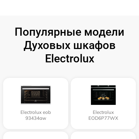
Популярные модели
Духовых шкафов
Electrolux
Electrolux eob
Electrolux
93434aw
EOD6P77WX