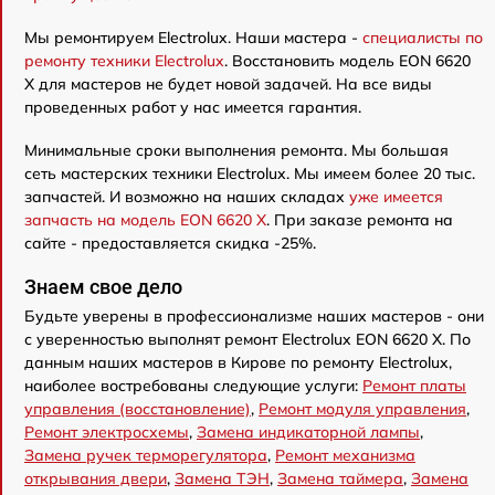
Мы ремонтируем Electrolux. Наши мастера -
специалисты по
ремонту техники Electrolux
. Восстановить модель EON 6620
X для мастеров не будет новой задачей. На все виды
проведенных работ у нас имеется гарантия.
Минимальные сроки выполнения ремонта. Мы большая
сеть мастерских техники Electrolux. Мы имеем более 20 тыс.
запчастей. И возможно на наших складах
уже имеется
запчасть на модель EON 6620 X
. При заказе ремонта на
сайте - предоставляется скидка -25%.
Знаем свое дело
Будьте уверены в профессионализме наших мастеров - они
с уверенностью выполнят ремонт Electrolux EON 6620 X. По
данным наших мастеров в Кирове по ремонту Electrolux,
наиболее востребованы следующие услуги:
Ремонт платы
управления (восстановление)
,
Ремонт модуля управления
,
Ремонт электросхемы
,
Замена индикаторной лампы
,
Замена ручек терморегулятора
,
Ремонт механизма
открывания двери
,
Замена ТЭН
,
Замена таймера
,
Замена