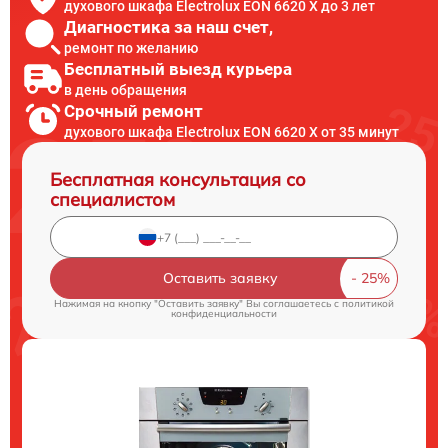
духового шкафа Electrolux EON 6620 X до 3 лет
Диагностика за наш счет,
ремонт по желанию
Бесплатный выезд курьера
в день обращения
Срочный ремонт
духового шкафа Electrolux EON 6620 X от 35 минут
Бесплатная консультация со
специалистом
Оставить заявку
Нажимая на кнопку "Оставить заявку" Вы соглашаетесь c
политикой
конфиденциальности