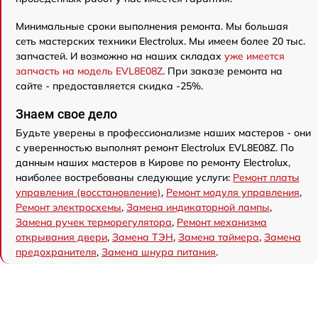
Минимальные сроки выполнения ремонта. Мы большая
сеть мастерских техники Electrolux. Мы имеем более 20 тыс.
запчастей. И возможно на наших складах
уже имеется
запчасть на модель EVL8E08Z
. При заказе ремонта на
сайте - предоставляется скидка -25%.
Знаем свое дело
Будьте уверены в профессионализме наших мастеров - они
с уверенностью выполнят ремонт Electrolux EVL8E08Z. По
данным наших мастеров в Кирове по ремонту Electrolux,
наиболее востребованы следующие услуги:
Ремонт платы
управления (восстановление)
,
Ремонт модуля управления
,
Ремонт электросхемы
,
Замена индикаторной лампы
,
Замена ручек терморегулятора
,
Ремонт механизма
открывания двери
,
Замена ТЭН
,
Замена таймера
,
Замена
предохранителя
,
Замена шнура питания
.