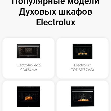
Популярные модели
Духовых шкафов
Electrolux
Electrolux eob
Electrolux
93434aw
EOD6P77WX