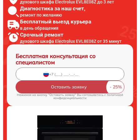
духового шкафа Electrolux EVL8E08Z до 3 лет
Диагностика за наш счет,
ремонт по желанию
Бесплатный выезд курьера
в день обращения
Срочный ремонт
духового шкафа Electrolux EVL8E08Z от 35 минут
Бесплатная консультация со
специалистом
Оставить заявку
Нажимая на кнопку "Оставить заявку" Вы соглашаетесь c
политикой
конфиденциальности