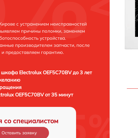
 Кирове с устранением неисправностей
выявляем причины поломки, заменяем
ботоспособность устройства.
анные производителем запчасти, после
 и предоставляем гарантию.
 шкафа Electrolux OEF5C70BV до 3 лет
 желанию
бращения
trolux OEF5C70BV от 35 минут
я со специалистом
Оставить заявку