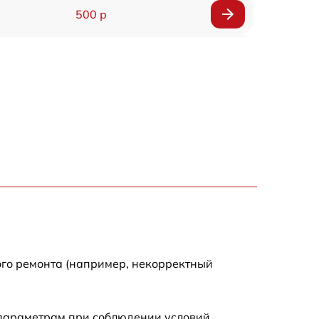
500 р
1200 р
500 р
700 р
500 р
900 р
1500 р
ого ремонта (например, некорректный
 параметрам при соблюдении условий