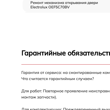
Ремонт механизма открывания двери
Electrolux OEF5C70BV
Замена ТЭН Electrolux OEF5C70BV
Замена таймера Electrolux OEF5C70BV
Замена предохранителя Electrolux
OEF5C70BV
Гарантийные обязательст
Замена шнура питания Electrolux OEF5C70
Гарантия от сервиса: на смонтированные ко
Замена термодатчика Electrolux OEF5C70B
Что считается гарантийным случаем?
Замена панели управления Electrolux
OEF5C70BV
Для работ: Повторное проявление неисправн
монтаж запчасти).
Для комплектующих: Преждевременный выход