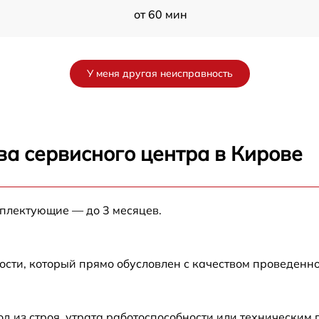
от 60 мин
от 60 мин
У меня другая неисправность
от 60 мин
от 60 мин
ва сервисного центра в Кирове
BV
от 60 мин
мплектующие — до 3 месяцев.
V
от 60 мин
от 60 мин
ости, который прямо обусловлен с качеством проведенн
 из строя, утрата работоспособности или техническим