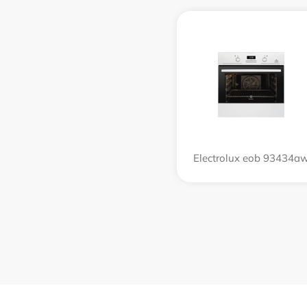
Electrolux eob 93434a