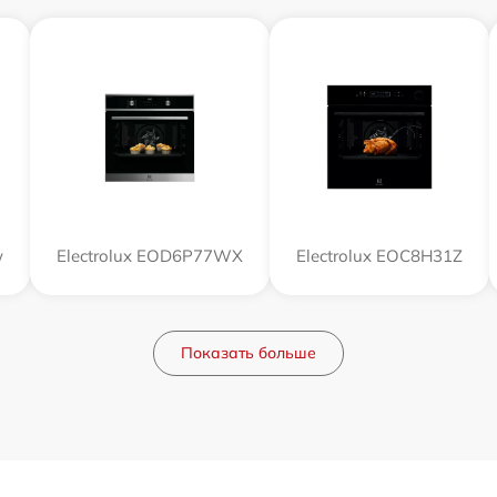
w
Electrolux EOD6P77WX
Electrolux EOC8H31Z
Показать больше