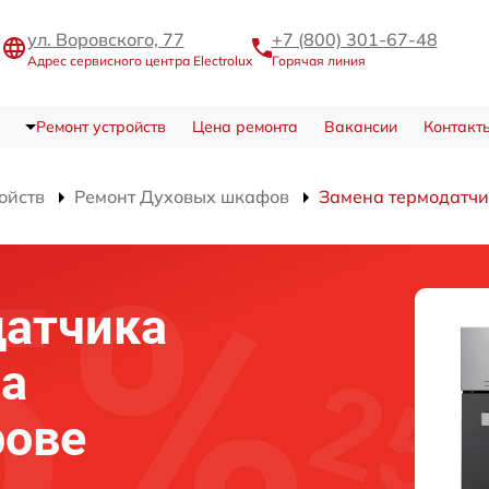
ул. Воровского, 77
+7 (800) 301-67-48
Адрес сервисного центра Electrolux
Горячая линия
Ремонт устройств
Цена ремонта
Вакансии
Контакт
ойств
Ремонт Духовых шкафов
Замена термодатч
датчика
фа
рове