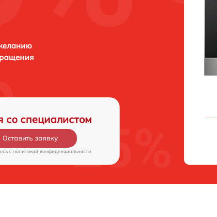
 желанию
бращения
я со специалистом
Оставить заявку
есь c
политикой конфиденциальности