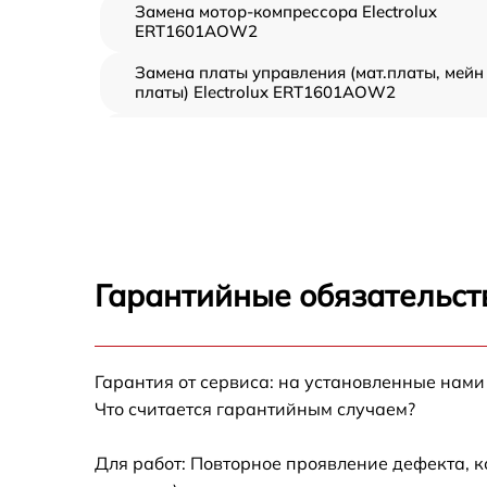
Замена мотор-компрессора Electrolux
ERT1601AOW2
Замена платы управления (мат.платы, мейн
платы) Electrolux ERT1601AOW2
Ремонт/замена датчика температуры
Electrolux ERT1601AOW2
Замена термостата Electrolux ERT1601AOW
Замена усилителей Electrolux ERT1601AO
Гарантийные обязательст
Замена таймера Electrolux ERT1601AOW2
Замена электросхемы Electrolux
Гарантия от сервиса: на установленные нами
ERT1601AOW2
Что считается гарантийным случаем?
Ремонт испарителя Electrolux ERT1601AOW
Для работ: Повторное проявление дефекта, 