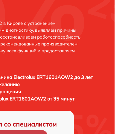
 в Кирове с устранением
м диагностику, выявляем причины
восстанавливаем работоспособность
и рекомендованные производителем
рку всех функций и предоставляем
ника Electrolux ERT1601AOW2 до 3 лет
 желанию
бращения
rolux ERT1601AOW2 от 35 минут
я со специалистом