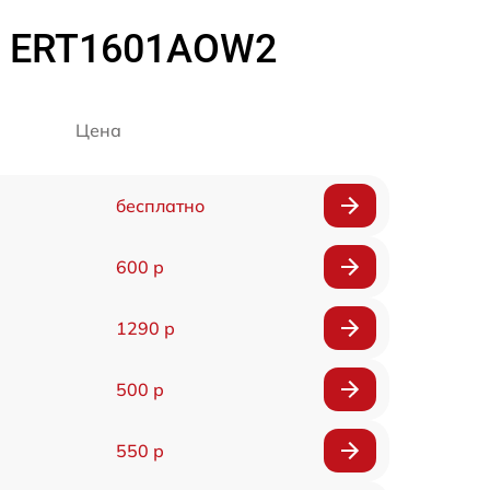
ux ERT1601AOW2
Цена
бесплатно
600 р
1290 р
500 р
550 р