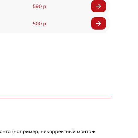
590 р
500 р
650 р
500 р
650 р
710 р
590 р
650 р
монта (например, некорректный монтаж