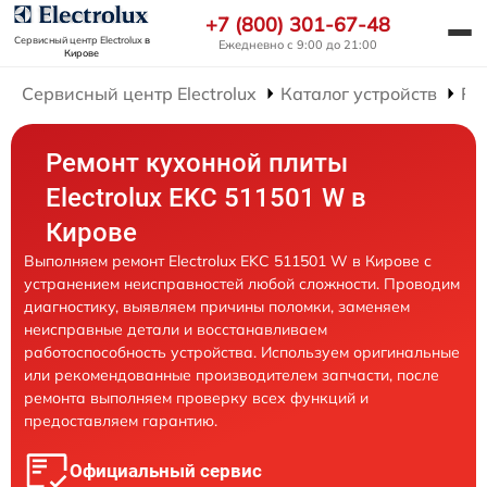
+7 (800) 301-67-48
Сервисный центр Electrolux
в
Ежедневно с 9:00 до 21:00
Кирове
Сервисный центр Electrolux
Каталог устройств
Ре
Ремонт кухонной плиты
Electrolux EKC 511501 W в
Кирове
Выполняем ремонт Electrolux EKC 511501 W в Кирове с
устранением неисправностей любой сложности. Проводим
диагностику, выявляем причины поломки, заменяем
неисправные детали и восстанавливаем
работоспособность устройства. Используем оригинальные
или рекомендованные производителем запчасти, после
ремонта выполняем проверку всех функций и
предоставляем гарантию.
Официальный сервис