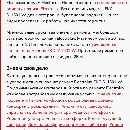
Мы ремонтируем Electrolux. Наши мастера -
специалисты по
ремонту техники Electrolux
. Восстановить модель EKC
511501 W для мастеров не будет новой задачей. На все
виды проведенных работ у нас имеется гарантия.
Минимальные сроки выполнения ремонта. Мы большая
сеть мастерских техники Electrolux. Мы имеем более 20 тыс.
запчастей. И возможно на наших складах
уже имеется
запчасть на модель EKC 511501 W
. При заказе ремонта на
сайте - предоставляется скидка -25%.
Знаем свое дело
Будьте уверены в профессионализме наших мастеров - они
с уверенностью выполнят ремонт Electrolux EKC 511501 W.
По данным наших мастеров в Кирове по ремонту Electrolux,
наиболее востребованы следующие услуги:
Замена лампы
подсветки
,
Ремонт конфорки с расширением
,
Замена
конфорки с расширением
,
Ремонт платы сенсорного
управления
,
Замена регулятора мощности конфорки
,
Ремонт регулятора мощности конфорки
,
Ремонт чугунной
конфорки
,
Замена конфорки керамической плиты
,
Ремонт