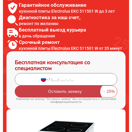
Гарантийное обслуживание
кухонной плиты Electrolux EKC 511501 W до 3 лет
Диагностика за наш счет,
ремонт по желанию
Бесплатный выезд курьера
в день обращения
Срочный ремонт
кухонной плиты Electrolux EKC 511501 W от 35 минут
Бесплатная консультация со
специалистом
Оставить заявку
Нажимая на кнопку "Оставить заявку" Вы соглашаетесь c
политикой
конфиденциальности