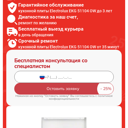
Гарантийное обслуживание
кухонной плиты Electrolux EKG 51104 OW до 3 лет
Диагностика за наш счет,
ремонт по желанию
Бесплатный выезд курьера
в день обращения
Срочный ремонт
кухонной плиты Electrolux EKG 51104 OW от 35 минут
Бесплатная консультация со
специалистом
Оставить заявку
Нажимая на кнопку "Оставить заявку" Вы соглашаетесь c
политикой
конфиденциальности