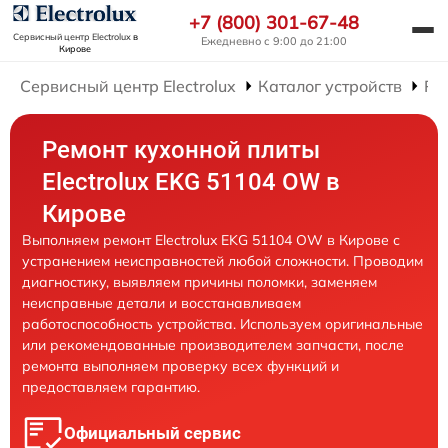
+7 (800) 301-67-48
Сервисный центр Electrolux
в
Ежедневно с 9:00 до 21:00
Кирове
Сервисный центр Electrolux
Каталог устройств
Ре
Ремонт кухонной плиты
Electrolux EKG 51104 OW в
Кирове
Выполняем ремонт Electrolux EKG 51104 OW в Кирове с
устранением неисправностей любой сложности. Проводим
диагностику, выявляем причины поломки, заменяем
неисправные детали и восстанавливаем
работоспособность устройства. Используем оригинальные
или рекомендованные производителем запчасти, после
ремонта выполняем проверку всех функций и
предоставляем гарантию.
Официальный сервис