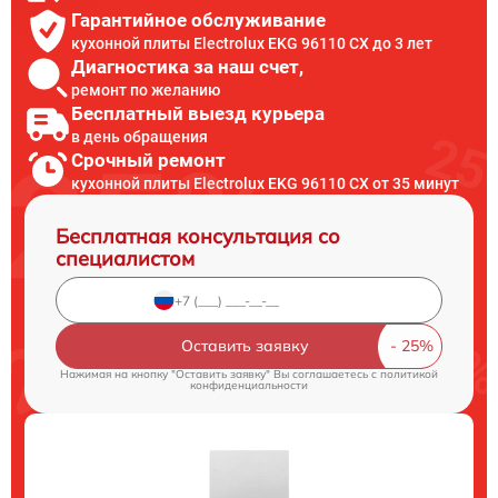
Гарантийное обслуживание
кухонной плиты Electrolux EKG 96110 CX до 3 лет
Диагностика за наш счет,
ремонт по желанию
Бесплатный выезд курьера
в день обращения
Срочный ремонт
кухонной плиты Electrolux EKG 96110 CX от 35 минут
Бесплатная консультация со
специалистом
Оставить заявку
Нажимая на кнопку "Оставить заявку" Вы соглашаетесь c
политикой
конфиденциальности