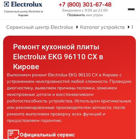
+7 (800) 301-67-48
Ежедневно с 9:00 до 21:00
Сервисный центр Electrolux
в
Позвонить
мне утром
Кирове
Сервисный центр Electrolux
Каталог устройств
Ре
Ремонт кухонной плиты
Electrolux EKG 96110 CX в
Кирове
Выполняем ремонт Electrolux EKG 96110 CX в Кирове с
устранением неисправностей любой сложности. Проводим
диагностику, выявляем причины поломки, заменяем
неисправные детали и восстанавливаем
работоспособность устройства. Используем оригинальные
или рекомендованные производителем запчасти, после
ремонта выполняем проверку всех функций и
предоставляем гарантию.
Официальный сервис