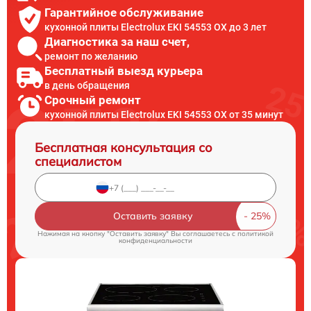
Гарантийное обслуживание
кухонной плиты Electrolux EKI 54553 OX до 3 лет
Диагностика за наш счет,
ремонт по желанию
Бесплатный выезд курьера
в день обращения
Срочный ремонт
кухонной плиты Electrolux EKI 54553 OX от 35 минут
Бесплатная консультация со
специалистом
Оставить заявку
Нажимая на кнопку "Оставить заявку" Вы соглашаетесь c
политикой
конфиденциальности