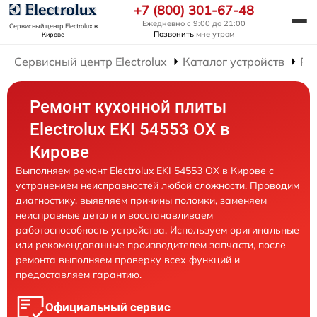
+7 (800) 301-67-48
Ежедневно с 9:00 до 21:00
Сервисный центр Electrolux
в
Позвонить
мне утром
Кирове
Сервисный центр Electrolux
Каталог устройств
Ре
Ремонт кухонной плиты
Electrolux EKI 54553 OX в
Кирове
Выполняем ремонт Electrolux EKI 54553 OX в Кирове с
устранением неисправностей любой сложности. Проводим
диагностику, выявляем причины поломки, заменяем
неисправные детали и восстанавливаем
работоспособность устройства. Используем оригинальные
или рекомендованные производителем запчасти, после
ремонта выполняем проверку всех функций и
предоставляем гарантию.
Официальный сервис