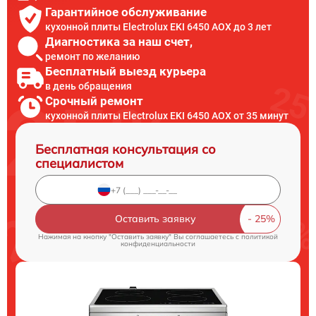
Гарантийное обслуживание
кухонной плиты Electrolux EKI 6450 AOX до 3 лет
Диагностика за наш счет,
ремонт по желанию
Бесплатный выезд курьера
в день обращения
Срочный ремонт
кухонной плиты Electrolux EKI 6450 AOX от 35 минут
Бесплатная консультация со
специалистом
Оставить заявку
Нажимая на кнопку "Оставить заявку" Вы соглашаетесь c
политикой
конфиденциальности