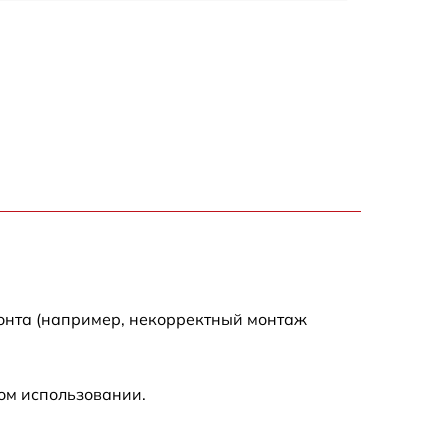
1550 р
1200 р
1100 р
750 р
1100 р
1200 р
монта (например, некорректный монтаж
900 р
ом использовании.
600 р