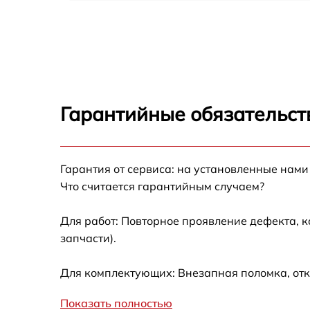
Замена вентилятора Electrolux EKI 954501 
Замена ТЭН Electrolux EKI 954501 W
Замена таймера Electrolux EKI 954501 W
Гарантийные обязательст
Ремонт электропроводки Electrolux EKI
954501 W
Ремонт конфорки с расширением Electrolux
Гарантия от сервиса: на установленные нами
EKI 954501 W
Что считается гарантийным случаем?
Ремонт клеммной коробки Electrolux EKI
954501 W
Для работ: Повторное проявление дефекта, 
запчасти).
Замена конфорки керамической плиты
Electrolux EKI 954501 W
Для комплектующих: Внезапная поломка, отк
Ремонт чугунной конфорки Electrolux EKI
954501 W
Показать полностью