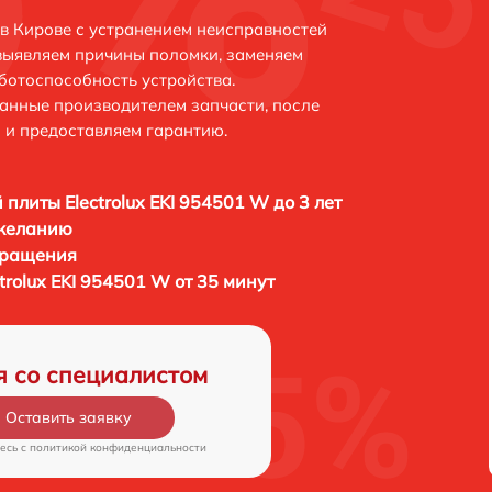
 в Кирове с устранением неисправностей
выявляем причины поломки, заменяем
ботоспособность устройства.
анные производителем запчасти, после
 и предоставляем гарантию.
 плиты Electrolux EKI 954501 W до 3 лет
 желанию
бращения
trolux EKI 954501 W от 35 минут
я со специалистом
Оставить заявку
есь c
политикой конфиденциальности