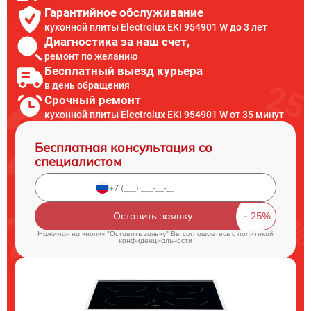
Гарантийное обслуживание
кухонной плиты Electrolux EKI 954901 W до 3 лет
Диагностика за наш счет,
ремонт по желанию
Бесплатный выезд курьера
в день обращения
Срочный ремонт
кухонной плиты Electrolux EKI 954901 W от 35 минут
Бесплатная консультация со
специалистом
Оставить заявку
Нажимая на кнопку "Оставить заявку" Вы соглашаетесь c
политикой
конфиденциальности