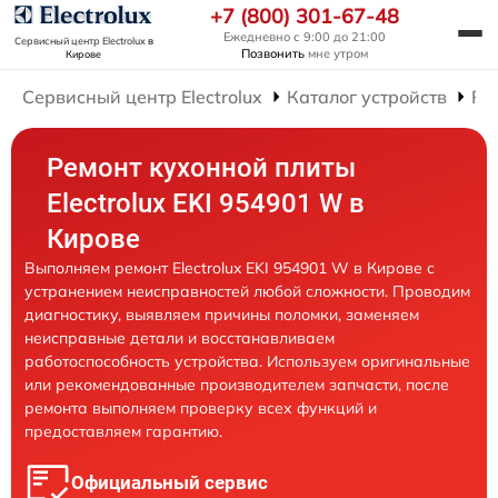
+7 (800) 301-67-48
Ежедневно с 9:00 до 21:00
Сервисный центр Electrolux
в
Позвонить
мне утром
Кирове
Сервисный центр Electrolux
Каталог устройств
Ре
Ремонт кухонной плиты
Electrolux EKI 954901 W в
Кирове
Выполняем ремонт Electrolux EKI 954901 W в Кирове с
устранением неисправностей любой сложности. Проводим
диагностику, выявляем причины поломки, заменяем
неисправные детали и восстанавливаем
работоспособность устройства. Используем оригинальные
или рекомендованные производителем запчасти, после
ремонта выполняем проверку всех функций и
предоставляем гарантию.
Официальный сервис