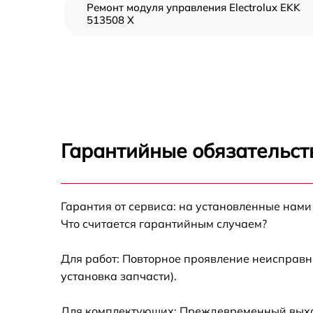
Ремонт модуля управления Electrolux EKK
513508 X
Замена вентилятора Electrolux EKK 513508 
Замена ТЭН Electrolux EKK 513508 X
Замена таймера Electrolux EKK 513508 X
Гарантийные обязательст
Ремонт электропроводки Electrolux EKK
513508 X
Ремонт конфорки с расширением Electrolux
Гарантия от сервиса: на установленные нами
EKK 513508 X
Что считается гарантийным случаем?
Ремонт клеммной коробки Electrolux EKK
513508 X
Для работ: Повторное проявление неисправн
установка запчасти).
Замена конфорки керамической плиты
Electrolux EKK 513508 X
Для комплектующих: Преждевременный выход 