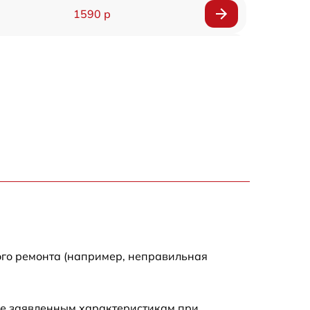
1590 р
1550 р
1200 р
1100 р
750 р
1100 р
1200 р
ого ремонта (например, неправильная
900 р
ие заявленным характеристикам при