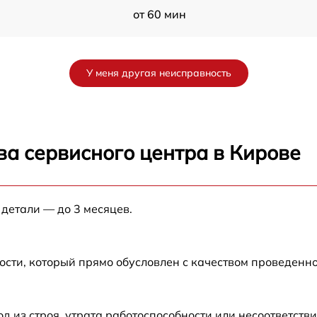
от 60 мин
X
от 60 мин
У меня другая неисправность
от 60 мин
от 60 мин
ва сервисного центра в Кирове
от 60 мин
 детали — до 3 месяцев.
от 60 мин
от 60 мин
ости, который прямо обусловлен с качеством проведенн
от 60 мин
из строя, утрата работоспособности или несоответств