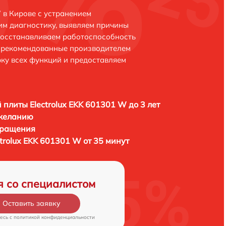
 в Кирове с устранением
м диагностику, выявляем причины
восстанавливаем работоспособность
и рекомендованные производителем
рку всех функций и предоставляем
 плиты Electrolux EKK 601301 W до 3 лет
 желанию
бращения
trolux EKK 601301 W от 35 минут
я со специалистом
Оставить заявку
есь c
политикой конфиденциальности