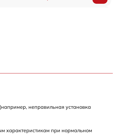
1550 р
1200 р
1100 р
750 р
1100 р
1200 р
 (например, неправильная установка
900 р
ным характеристикам при нормальном
600 р