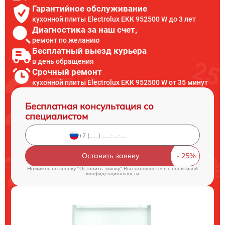
Гарантийное обслуживание
кухонной плиты Electrolux EKK 952500 W до 3 лет
Диагностика за наш счет,
ремонт по желанию
Бесплатный выезд курьера
в день обращения
Срочный ремонт
кухонной плиты Electrolux EKK 952500 W от 35 минут
Бесплатная консультация со
специалистом
Оставить заявку
Нажимая на кнопку "Оставить заявку" Вы соглашаетесь c
политикой
конфиденциальности