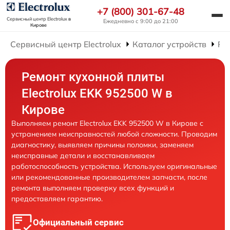
+7 (800) 301-67-48
Сервисный центр Electrolux
в
Ежедневно с 9:00 до 21:00
Кирове
Сервисный центр Electrolux
Каталог устройств
Ре
Ремонт кухонной плиты
Electrolux EKK 952500 W в
Кирове
Выполняем ремонт Electrolux EKK 952500 W в Кирове с
устранением неисправностей любой сложности. Проводим
диагностику, выявляем причины поломки, заменяем
неисправные детали и восстанавливаем
работоспособность устройства. Используем оригинальные
или рекомендованные производителем запчасти, после
ремонта выполняем проверку всех функций и
предоставляем гарантию.
Официальный сервис