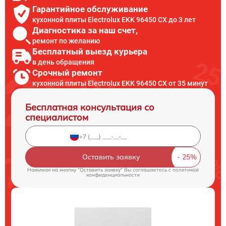
Гарантийное обслуживание
кухонной плиты Electrolux EKK 96450 CX до 3 лет
Диагностика за наш счет,
ремонт по желанию
Бесплатный выезд курьера
в день обращения
Срочный ремонт
кухонной плиты Electrolux EKK 96450 CX от 35 минут
Бесплатная консультация со
специалистом
Оставить заявку
Нажимая на кнопку "Оставить заявку" Вы соглашаетесь c
политикой
конфиденциальности