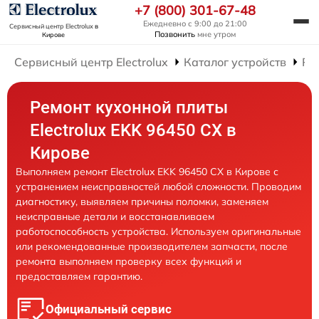
+7 (800) 301-67-48
Ежедневно с 9:00 до 21:00
Сервисный центр Electrolux
в
Позвонить
мне утром
Кирове
Сервисный центр Electrolux
Каталог устройств
Ре
Ремонт кухонной плиты
Electrolux EKK 96450 CX в
Кирове
Выполняем ремонт Electrolux EKK 96450 CX в Кирове с
устранением неисправностей любой сложности. Проводим
диагностику, выявляем причины поломки, заменяем
неисправные детали и восстанавливаем
работоспособность устройства. Используем оригинальные
или рекомендованные производителем запчасти, после
ремонта выполняем проверку всех функций и
предоставляем гарантию.
Официальный сервис