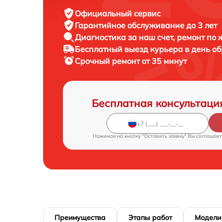
Официальный сервис
Гарантийное обслуживание
до 3 лет
Диагностика за наш счет,
ремонт по
Бесплатный выезд курьера
в день о
Срочный ремонт
от 35 минут
Бесплатная консультаци
Нажимая на кнопку "Оставить заявку" Вы соглашает
Преимущества
Этапы работ
Модели