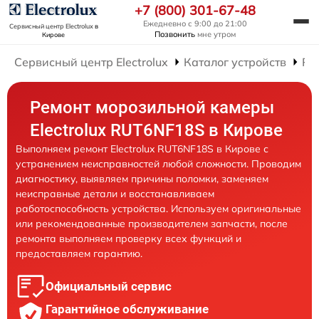
+7 (800) 301-67-48
Ежедневно с 9:00 до 21:00
Сервисный центр Electrolux
в
Позвонить
мне утром
Кирове
Сервисный центр Electrolux
Каталог устройств
Ре
Ремонт морозильной камеры
Electrolux RUT6NF18S в Кирове
Выполняем ремонт Electrolux RUT6NF18S в Кирове с
устранением неисправностей любой сложности. Проводим
диагностику, выявляем причины поломки, заменяем
неисправные детали и восстанавливаем
работоспособность устройства. Используем оригинальные
или рекомендованные производителем запчасти, после
ремонта выполняем проверку всех функций и
предоставляем гарантию.
Официальный сервис
Гарантийное обслуживание