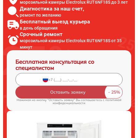
морозильной камеры Electrolux RUT6NF18S до 3 лет
Диагностика за наш счет,
ремонт по желанию
Бесплатный выезд курьера
в день обращения
Срочный ремонт
морозильной камеры Electrolux RUT6NF18S от 35
минут
Бесплатная консультация со
специалистом
Оставить заявку
Нажимая на кнопку "Оставить заявку" Вы соглашаетесь c
политикой
конфиденциальности