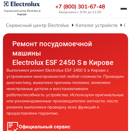
+7 (800) 301-67-48
Сервисный центр Electrolux
в
Ежедневно с 9:00 до 21:00
Кирове
Сервисный центр Electrolux
Каталог устройств
Ре
Ремонт посудомоечной
машины
Electrolux ESF 2450 S в Кирове
Выполняем ремонт Electrolux ESF 2450 S в Кирове с
устранением неисправностей любой сложности. Проводим
диагностику, выявляем причины поломки, заменяем
неисправные детали и восстанавливаем
работоспособность устройства. Используем оригинальные
или рекомендованные производителем запчасти, после
ремонта выполняем проверку всех функций и
предоставляем гарантию.
Официальный сервис