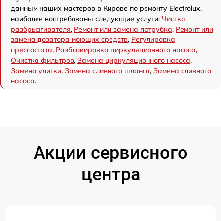
данным наших мастеров в Кирове по ремонту Electrolux,
наиболее востребованы следующие услуги:
Чистка
разбрызгивателя
,
Ремонт или замена патрубка
,
Ремонт или
замена дозатора моющих средств
,
Регулировка
прессостата
,
Разблокировка циркуляционного насоса
,
Очистка фильтров
,
Замена циркуляционного насоса
,
Замена улитки
,
Замена сливного шланга
,
Замена сливного
насоса
.
Акции сервисного
центра