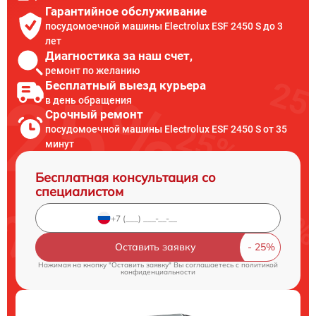
Гарантийное обслуживание
посудомоечной машины Electrolux ESF 2450 S до 3
лет
Диагностика за наш счет,
ремонт по желанию
Бесплатный выезд курьера
в день обращения
Срочный ремонт
посудомоечной машины Electrolux ESF 2450 S от 35
минут
Бесплатная консультация со
специалистом
Оставить заявку
Нажимая на кнопку "Оставить заявку" Вы соглашаетесь c
политикой
конфиденциальности