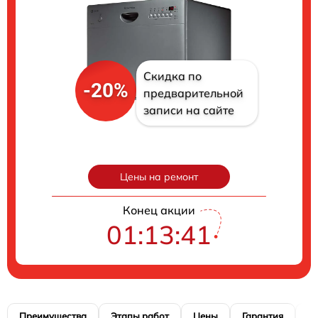
Скидка по
-20%
предварительной
записи на сайте
Цены на ремонт
Конец акции
01:13:40
Преимущества
Этапы работ
Цены
Гарантия
М