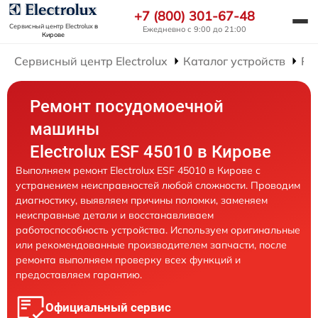
+7 (800) 301-67-48
Сервисный центр Electrolux
в
Ежедневно с 9:00 до 21:00
Кирове
Сервисный центр Electrolux
Каталог устройств
Ре
Ремонт посудомоечной
машины
Electrolux ESF 45010 в Кирове
Выполняем ремонт Electrolux ESF 45010 в Кирове с
устранением неисправностей любой сложности. Проводим
диагностику, выявляем причины поломки, заменяем
неисправные детали и восстанавливаем
работоспособность устройства. Используем оригинальные
или рекомендованные производителем запчасти, после
ремонта выполняем проверку всех функций и
предоставляем гарантию.
Официальный сервис