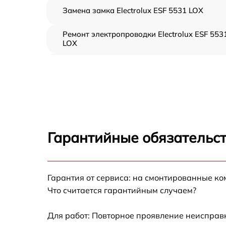
Замена замка Electrolux ESF 5531 LOX
Ремонт электропроводки Electrolux ESF 553
LOX
Замена шнура питания Electrolux ESF 5531
LOX
Корпусный ремонт (замена резинок,
креплений, кнопок) Electrolux ESF 5531 LOX
Ремонт платы управления (восстановление)
Electrolux ESF 5531 LOX
Гарантийные обязательст
Замена заливного клапана Electrolux ESF
5531 LOX
Замена панели управления Electrolux ESF
Гарантия от сервиса: на смонтированные к
5531 LOX
Что считается гарантийным случаем?
Замена расходомера Electrolux ESF 5531 L
Для работ: Повторное проявление неисправ