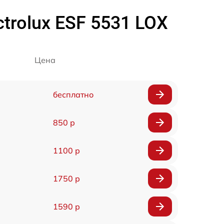
rolux ESF 5531 LOX
Цена
бесплатно
850 р
1100 р
1750 р
1590 р