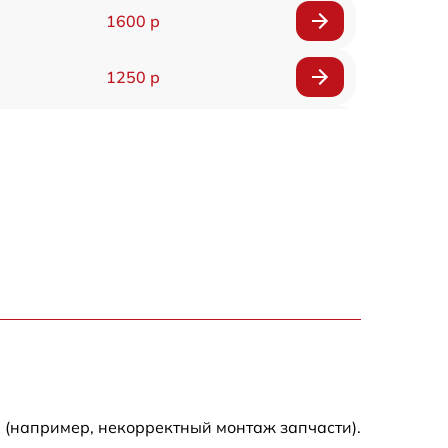
1600 р
1250 р
1000 р
850 р
2590 р
1550 р
1550 р
1600 р
 (например, некорректный монтаж запчасти).