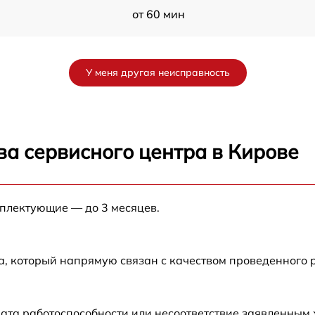
от 60 мин
от 60 мин
У меня другая неисправность
от 60 мин
от 60 мин
ва сервисного центра в Кирове
от 60 мин
мплектующие — до 3 месяцев.
от 60 мин
от 60 мин
а, который напрямую связан с качеством проведенного 
1
от 60 мин
ата работоспособности или несоответствие заявленным