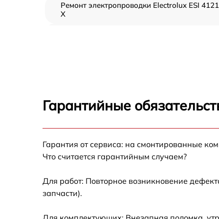
Ремонт электропроводки Electrolux ESI 4121
X
Замена шнура питания Electrolux ESI 4121 X
Корпусный ремонт (замена резинок,
креплений, кнопок) Electrolux ESI 4121 X
Ремонт платы управления (восстановление)
Electrolux ESI 4121 X
Гарантийные обязательст
Замена заливного клапана Electrolux ESI
4121 X
Замена панели управления Electrolux ESI
Гарантия от сервиса: на смонтированные ко
4121 X
Что считается гарантийным случаем?
Замена расходомера Electrolux ESI 4121 X
Для работ: Повторное возникновение дефект
запчасти).
Замена разбрызгивателя Electrolux ESI 412
X
Для комплектующих: Внезапная поломка, утр