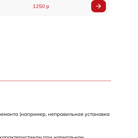
1250 р
1000 р
850 р
2590 р
1550 р
1550 р
1600 р
ремонта (например, неправильная установка
750 р
 характеристикам при нормальном