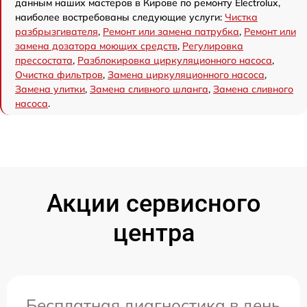
данным наших мастеров в Кирове по ремонту Electrolux,
наиболее востребованы следующие услуги:
Чистка
разбрызгивателя
,
Ремонт или замена патрубка
,
Ремонт или
замена дозатора моющих средств
,
Регулировка
прессостата
,
Разблокировка циркуляционного насоса
,
Очистка фильтров
,
Замена циркуляционного насоса
,
Замена улитки
,
Замена сливного шланга
,
Замена сливного
насоса
.
Акции сервисного
центра
Бесплатная диагностика в день