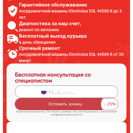
Гарантийное обслуживание
посудомоечной машины Electrolux ESL 44500 R до 3
лет
Диагностика за наш счет,
ремонт по желанию
Бесплатный выезд курьера
в день обращения
Срочный ремонт
посудомоечной машины Electrolux ESL 44500 R от 35
минут
Бесплатная консультация со
специалистом
Оставить заявку
Нажимая на кнопку "Оставить заявку" Вы соглашаетесь c
политикой
конфиденциальности