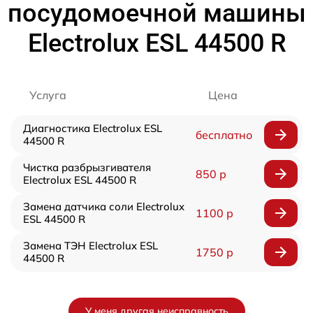
посудомоечной машины
Electrolux ESL 44500 R
Услуга
Цена
Диагностика Electrolux ESL
бесплатно
44500 R
Чистка разбрызгивателя
850 р
Electrolux ESL 44500 R
Замена датчика соли Electrolux
1100 р
ESL 44500 R
Замена ТЭН Electrolux ESL
1750 р
44500 R
У меня другая неисправность