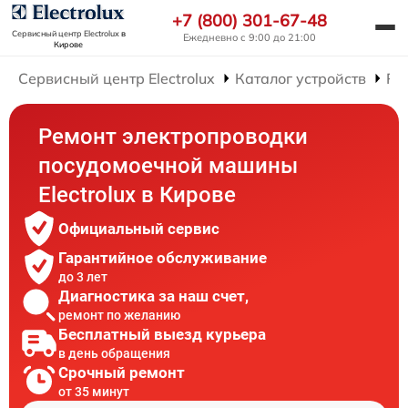
+7 (800) 301-67-48
Сервисный центр Electrolux
в
Ежедневно с 9:00 до 21:00
Кирове
Сервисный центр Electrolux
Каталог устройств
Ре
Ремонт электропроводки
посудомоечной машины
Electrolux в Кирове
Официальный сервис
Гарантийное обслуживание
до 3 лет
Диагностика за наш счет,
ремонт по желанию
Бесплатный выезд курьера
в день обращения
Срочный ремонт
от 35 минут