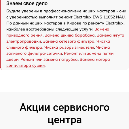
Знаем свое дело
Будьте уверены в профессионализме наших мастеров - они
с уверенностью выполнят ремонт Electrolux EWS 11052 NAU.
По данным наших мастеров в Кирове по ремонту Electrolux,
наиболее востребованы следующие услуги:
Замена
приводного ремня
,
Замена шкива барабана
,
Замена жгута
электропроводки
,
Замена сетевого фильтра
,
Чистка
сливного фильтра
,
Чистка разбрызгивателя
,
Чистка
заливного фильтра-сеточки
,
Ремонт или замена петли
двери
,
Ремонт или замена патрубка
,
Замена мотора
вентилятора сушки
.
Акции сервисного
центра