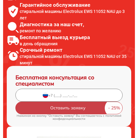
Гарантийное обслуживание
стиральной машины Electrolux EWS 11052 NAU до 3
лет
Диагностика за наш счет,
ремонт по желанию
Бесплатный выезд курьера
в день обращения
Срочный ремонт
стиральной машины Electrolux EWS 11052 NAU от 35
минут
Бесплатная консультация со
специалистом
Оставить заявку
Нажимая на кнопку "Оставить заявку" Вы соглашаетесь c
политикой
конфиденциальности