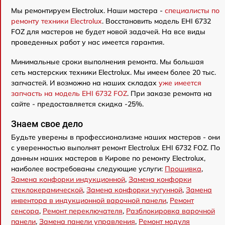
Мы ремонтируем Electrolux. Наши мастера -
специалисты по
ремонту техники Electrolux
. Восстановить модель EHI 6732
FOZ для мастеров не будет новой задачей. На все виды
проведенных работ у нас имеется гарантия.
Минимальные сроки выполнения ремонта. Мы большая
сеть мастерских техники Electrolux. Мы имеем более 20 тыс.
запчастей. И возможно на наших складах
уже имеется
запчасть на модель EHI 6732 FOZ
. При заказе ремонта на
сайте - предоставляется скидка -25%.
Знаем свое дело
Будьте уверены в профессионализме наших мастеров - они
с уверенностью выполнят ремонт Electrolux EHI 6732 FOZ. По
данным наших мастеров в Кирове по ремонту Electrolux,
наиболее востребованы следующие услуги:
Прошивка
,
Замена конфорки индукционной
,
Замена конфорки
стеклокерамической
,
Замена конфорки чугунной
,
Замена
инвентора в индукционной варочной панели
,
Ремонт
сенсора
,
Ремонт переключателя
,
Разблокировка варочной
панели
,
Замена панели управления
,
Ремонт модуля