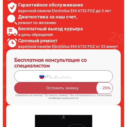
Гарантийное обслуживание
варочной панели Electrolux EHI 6732 FOZ до 3 лет
Диагностика за наш счет,
ремонт по желанию
Бесплатный выезд курьера
в день обращения
Срочный ремонт
варочной панели Electrolux EHI 6732 FOZ от 35 минут
Бесплатная консультация со
специалистом
Оставить заявку
Нажимая на кнопку "Оставить заявку" Вы соглашаетесь c
политикой
конфиденциальности