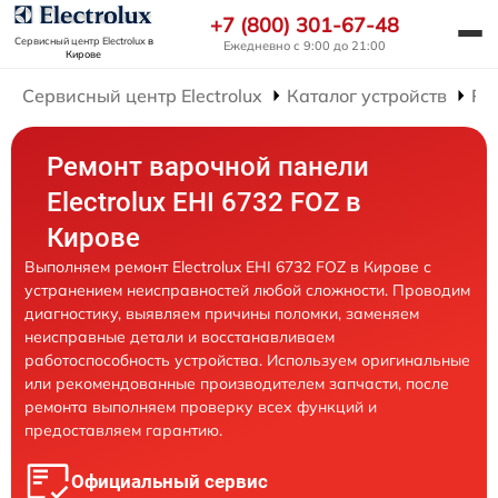
+7 (800) 301-67-48
Сервисный центр Electrolux
в
Ежедневно с 9:00 до 21:00
Кирове
Сервисный центр Electrolux
Каталог устройств
Ре
Ремонт варочной панели
Electrolux EHI 6732 FOZ в
Кирове
Выполняем ремонт Electrolux EHI 6732 FOZ в Кирове с
устранением неисправностей любой сложности. Проводим
диагностику, выявляем причины поломки, заменяем
неисправные детали и восстанавливаем
работоспособность устройства. Используем оригинальные
или рекомендованные производителем запчасти, после
ремонта выполняем проверку всех функций и
предоставляем гарантию.
Официальный сервис